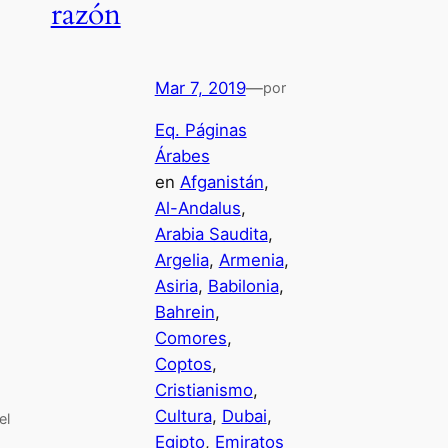
razón
Mar 7, 2019
—
por
Eq. Páginas
Árabes
en
Afganistán
, 
Al-Andalus
, 
Arabia Saudita
, 
Argelia
, 
Armenia
, 
Asiria
, 
Babilonia
, 
Bahrein
, 
Comores
, 
Coptos
, 
Cristianismo
, 
Cultura
, 
Dubai
, 
el
Egipto
, 
Emiratos