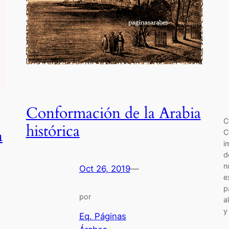
Conformación de la Arabia
C
histórica
a
C
i
d
n
Oct 26, 2019
—
e
p
por
a
y
Eq. Páginas