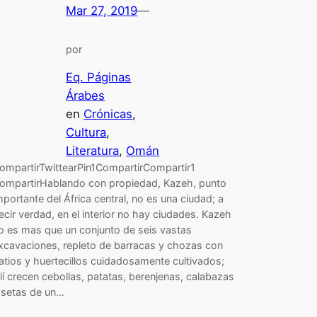
Mar 27, 2019
—
por
Eq. Páginas
Árabes
en
Crónicas
, 
Cultura
, 
Literatura
, 
Omán
ompartirTwittearPin1CompartirCompartir1
ompartirHablando con propiedad, Kazeh, punto
mportante del África central, no es una ciudad; a
ecir verdad, en el interior no hay ciudades. Kazeh
o es mas que un conjunto de seis vastas
xcavaciones, repleto de barracas y chozas con
atios y huertecillos cuidadosamente cultivados;
llí crecen cebollas, patatas, berenjenas, calabazas
 setas de un…