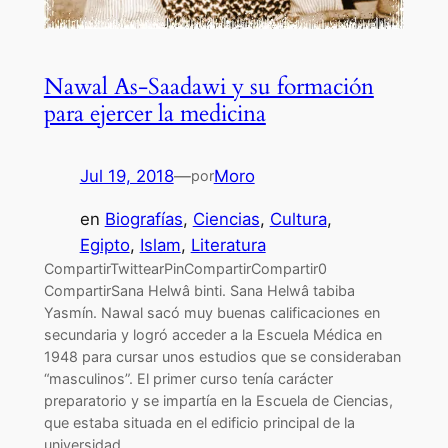
Nawal As-Saadawi y su formación
para ejercer la medicina
Jul 19, 2018
—
Moro
por
en
Biografías
, 
Ciencias
, 
Cultura
, 
Egipto
, 
Islam
, 
Literatura
CompartirTwittearPinCompartirCompartir0
CompartirSana Helwâ binti. Sana Helwâ tabiba
Yasmín. Nawal sacó muy buenas calificaciones en
secundaria y logró acceder a la Escuela Médica en
1948 para cursar unos estudios que se consideraban
“masculinos”. El primer curso tenía carácter
preparatorio y se impartía en la Escuela de Ciencias,
que estaba situada en el edificio principal de la
universidad…