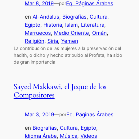
Mar 8, 2019
—
Eq. Páginas Árabes
por
en
Al-Andalus
, 
Biografías
, 
Cultura
, 
Egipto
, 
Historia
, 
Islam
, 
Literatura
, 
Marruecos
, 
Medio Oriente
, 
Omán
, 
Religión
, 
Siria
, 
Yemen
La contribución de las mujeres a la preservación del
hadith, o dicho y hecho atribuido al Profeta, ha sido
de gran importancia
Sayed Makkawi, el Jeque de los
Compositores
Mar 3, 2019
—
Eq. Páginas Árabes
por
en
Biografías
, 
Cultura
, 
Egipto
, 
Idioma Árabe
, 
Música
, 
Videos