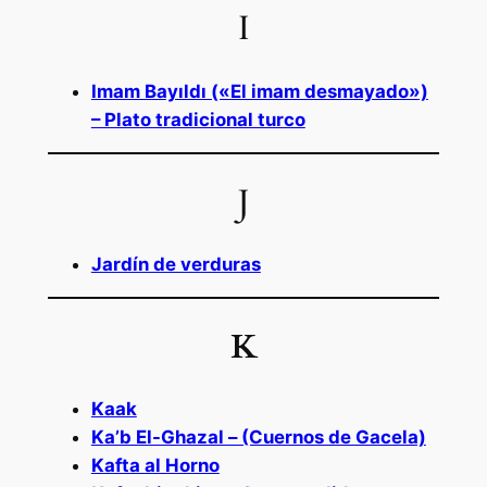
I
Imam Bayıldı («El imam desmayado»)
– Plato tradicional turco
J
Jardín de verduras
K
Kaak
Ka’b El-Ghazal – (Cuernos de Gacela)
Kafta al Horno