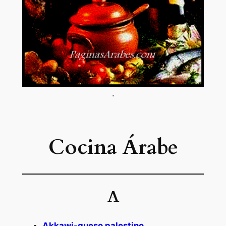
.
Cocina Árabe
A
Akkawi-queso palestino