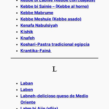
Kebbe bi Labnie (Kebbe con cuajada)
Kebbe bi Sainie – (Kebbe al horno)
Kebbe Mabrume
Kebbe Meshuie (Kebbe asado)
Kenafa Nabulsiyah
Kishik
Knafeh
Koshari-Pastra tradicional egipcia
Krantika-Fainá
L
Laban
Laben
Labneh-delicioso queso de Medio
Oriente
Lahm bi Ajin (sfija)