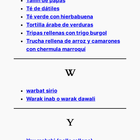
Tallín de papas
Té de dátiles
Té verde con hierbabuena
Tortilla árabe de verduras
Tripas rellenas con trigo burgol
Trucha rellena de arroz y camarones
con chermula marroquí
W
warbat sirio
Warak inab o warak dawali
Y