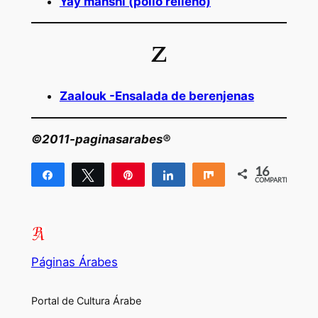
Yay mahshi (pollo relleno)
Z
Zaalouk -Ensalada de berenjenas
©2011-paginasarabes®
16
Compartir
Twittear
Pin
Compartir
Compartir
COMPARTIR
16
Páginas Árabes
Portal de Cultura Árabe