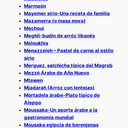
Marmaón
Mayemer sirio-Una receta de familia
Mazamorra (o masa mora)
Mechoui
Meghli-budín de arróz libanés
Meloukhia
Menazzeleh – Pastel de carne al estilo
sirio
Merguez, salchicha típica del Magreb
Mezzé Árabe de Año Nuevo
Mtewen
Mjadarah (Arroz con lentejas)
Mortadela árabe-Plato típico de
Aleppo
Moussaka-Un aporte árabe a la
gastronomía mundial
Mousaka egipcia de berenjenas