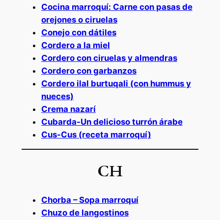
Cocina marroquí: Carne con pasas de
orejones o ciruelas
Conejo con dátiles
Cordero a la miel
Cordero con ciruelas y almendras
Cordero con garbanzos
Cordero ilal burtuqali (con hummus y
nueces)
Crema nazarí
Cubarda-Un delicioso turrón árabe
Cus-Cus (receta marroquí)
CH
Chorba – Sopa marroquí
Chuzo de langostinos