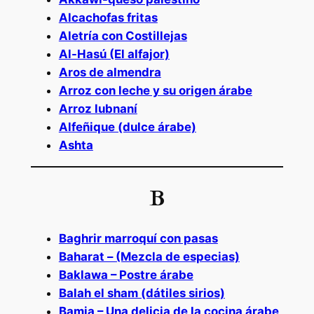
Alcachofas fritas
Aletría con Costillejas
Al-Hasú (El alfajor)
Aros de almendra
Arroz con leche y su origen árabe
Arroz lubnaní
Alfeñique (dulce árabe)
Ashta
B
Baghrir marroquí con pasas
Baharat – (Mezcla de especias)
Baklawa – Postre árabe
Balah el sham (dátiles sirios)
Bamia – Una delicia de la cocina árabe