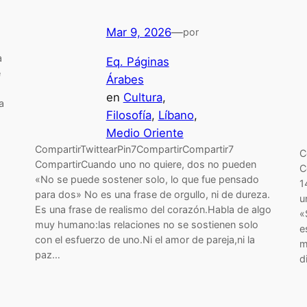
Mar 9, 2026
—
por
a
Eq. Páginas
e
Árabes
en
Cultura
, 
a
Filosofía
, 
Líbano
, 
Medio Oriente
CompartirTwittearPin7CompartirCompartir7
C
CompartirCuando uno no quiere, dos no pueden
C
«No se puede sostener solo, lo que fue pensado
1
para dos» No es una frase de orgullo, ni de dureza.
u
Es una frase de realismo del corazón.Habla de algo
«
muy humano:las relaciones no se sostienen solo
e
con el esfuerzo de uno.Ni el amor de pareja,ni la
m
paz…
d