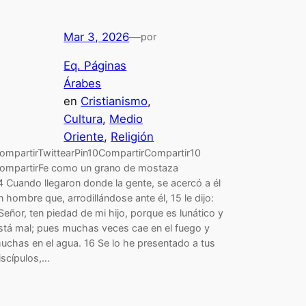
Mar 3, 2026
—
por
Eq. Páginas
Árabes
en
Cristianismo
, 
Cultura
, 
Medio
Oriente
, 
Religión
ompartirTwittearPin10CompartirCompartir10
ompartirFe como un grano de mostaza
4 Cuando llegaron donde la gente, se acercó a él
n hombre que, arrodillándose ante él, 15 le dijo:
Señor, ten piedad de mi hijo, porque es lunático y
stá mal; pues muchas veces cae en el fuego y
uchas en el agua. 16 Se lo he presentado a tus
iscípulos,…