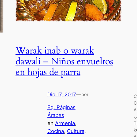
Warak inab o warak
dawali – Niños envueltos
en hojas de parra
Dic 17, 2017
—
por
C
C
Eq. Páginas
A
Árabes
يوب
en
Armenia
, 
T
k
Cocina
, 
Cultura
, 
A