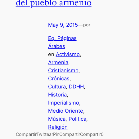
del pueblo armenio
May 9, 2015
—
por
Eq. Páginas
Árabes
en
Activismo
, 
Armenia
, 
Cristianismo
, 
Crónicas
, 
Cultura
, 
DDHH
, 
Historia
, 
Imperialismo
, 
Medio Oriente
, 
Música
, 
Politica
, 
Religión
CompartirTwittearPinCompartirCompartir0