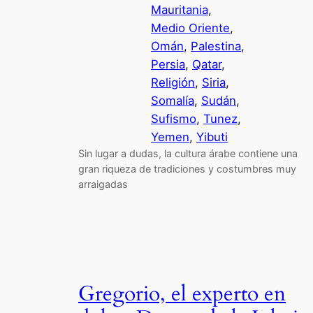
Mauritania
, 
Medio Oriente
, 
Omán
, 
Palestina
, 
Persia
, 
Qatar
, 
Religión
, 
Siria
, 
Somalía
, 
Sudán
, 
Sufismo
, 
Tunez
, 
Yemen
, 
Yibuti
Sin lugar a dudas, la cultura árabe contiene una
gran riqueza de tradiciones y costumbres muy
arraigadas
Gregorio, el experto en