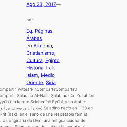
Ago 23, 2017
—
por
Eq. Páginas
Árabes
en
Armenia
, 
Cristianismo
, 
Cultura
, 
Egipto
, 
Historia
, 
Irak
, 
Islam
, 
Medio
Oriente
, 
Siria
ompartirTwittearPinCompartirCompartir0
ompartir Saladino Al-Nāsir Ṣalāḥ ad-Dīn Yūsuf ibn
yyūb (en kurdo: Selahedînê Eyûbî, y en árabe:
صلاح الدين يوسف بن أ) Saladino nació en 1138 en
ikrit (Irak), en el seno de una respetable familia
urda originaria de Dvin, una antigua ciudad de
rmenia. Primer sultán de la dinastía ayubí y el