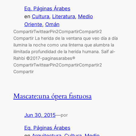
Eq. Páginas Árabes
en
Cultura
, 
Literatura
, 
Medio
Oriente
, 
Omán
CompartirTwittearPin2CompartirCompartir2
Compartir La herida de la ventana que veo día a día
ilumina la noche como una linterna que alumbra la
ilimitada profundidad de la herida humana. Saif al-
Rahbi ©2017-paginasarabes®
CompartirTwittearPin2CompartirCompartir2
Compartir
Mascate:una ópera fastuosa
Jun 30, 2015
—
por
Eq. Páginas Árabes
en
Arquitectura
, 
Cultura
, 
Medio