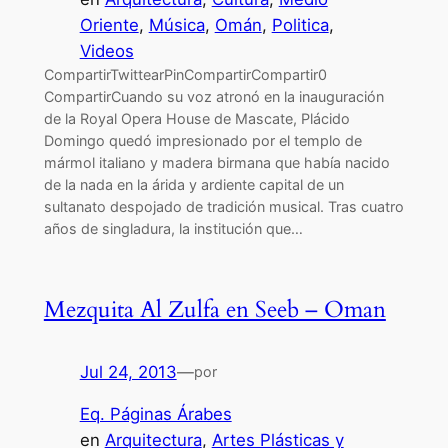
Oriente
, 
Música
, 
Omán
, 
Politica
, 
Videos
CompartirTwittearPinCompartirCompartir0
CompartirCuando su voz atronó en la inauguración
de la Royal Opera House de Mascate, Plácido
Domingo quedó impresionado por el templo de
mármol italiano y madera birmana que había nacido
de la nada en la árida y ardiente capital de un
sultanato despojado de tradición musical. Tras cuatro
años de singladura, la institución que…
Mezquita Al Zulfa en Seeb – Oman
Jul 24, 2013
—
por
Eq. Páginas Árabes
en
Arquitectura
, 
Artes Plásticas y