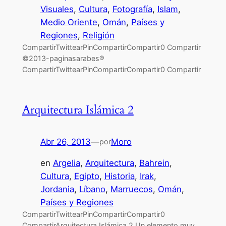
Visuales
, 
Cultura
, 
Fotografía
, 
Islam
, 
Medio Oriente
, 
Omán
, 
Países y
Regiones
, 
Religión
CompartirTwittearPinCompartirCompartir0 Compartir
©2013-paginasarabes®
CompartirTwittearPinCompartirCompartir0 Compartir
Arquitectura Islámica 2
Abr 26, 2013
—
Moro
por
en
Argelia
, 
Arquitectura
, 
Bahrein
, 
Cultura
, 
Egipto
, 
Historia
, 
Irak
, 
Jordania
, 
Líbano
, 
Marruecos
, 
Omán
, 
Países y Regiones
CompartirTwittearPinCompartirCompartir0
CompartirArquitectura Islámica 2 Un elemento muy