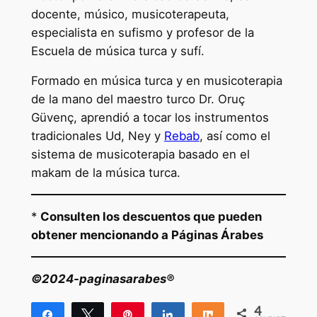
docente, músico, musicoterapeuta,
especialista en sufismo y profesor de la
Escuela de música turca y sufí.
Formado en música turca y en musicoterapia
de la mano del maestro turco Dr. Oruç
Güvenç, aprendió a tocar los instrumentos
tradicionales Ud, Ney y
Rebab
, así como el
sistema de musicoterapia basado en el
makam de la música turca.
*
Consulten los descuentos que pueden
obtener mencionando a Páginas Árabes
©2024-paginasarabes®
4
Compartir
Twittear
Pin
Compartir
Compartir