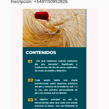
Inscripción: +5491150952829.