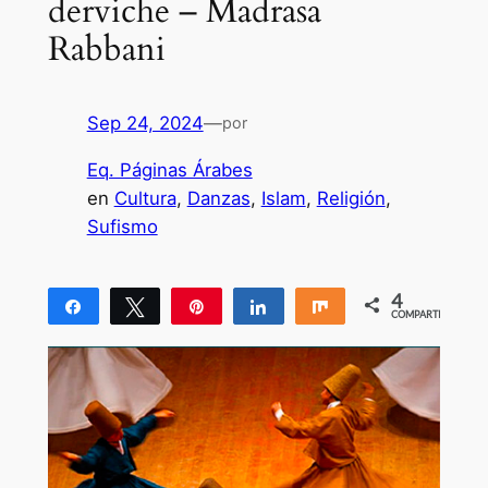
derviche – Madrasa
Rabbani
Sep 24, 2024
—
por
Eq. Páginas Árabes
en
Cultura
, 
Danzas
, 
Islam
, 
Religión
, 
Sufismo
4
Compartir
Twittear
Pin
Compartir
Compartir
COMPARTIR
4