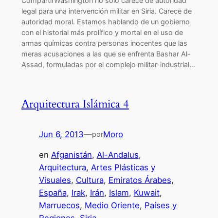
CompartirWashington no sólo carece de autoridad
legal para una intervención militar en Siria. Carece de
autoridad moral. Estamos hablando de un gobierno
con el historial más prolífico y mortal en el uso de
armas químicas contra personas inocentes que las
meras acusaciones a las que se enfrenta Bashar Al-
Assad, formuladas por el complejo militar-industrial…
Arquitectura Islámica 4
Jun 6, 2013
—
Moro
por
en
Afganistán
, 
Al-Andalus
, 
Arquitectura
, 
Artes Plásticas y
Visuales
, 
Cultura
, 
Emiratos Árabes
, 
España
, 
Irak
, 
Irán
, 
Islam
, 
Kuwait
, 
Marruecos
, 
Medio Oriente
, 
Países y