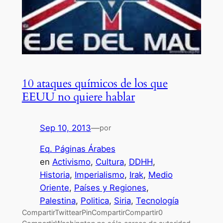
10 ataques químicos de los que
EEUU no quiere hablar
Sep 10, 2013
—
por
Eq. Páginas Árabes
en
Activismo
, 
Cultura
, 
DDHH
, 
Historia
, 
Imperialismo
, 
Irak
, 
Medio
Oriente
, 
Países y Regiones
, 
Palestina
, 
Politica
, 
Siria
, 
Tecnología
CompartirTwittearPinCompartirCompartir0