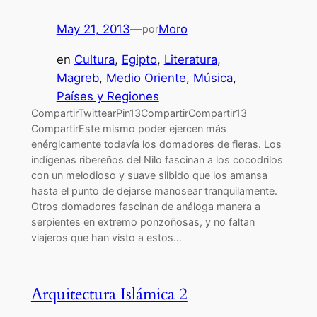
May 21, 2013
—
Moro
por
en
Cultura
, 
Egipto
, 
Literatura
, 
Magreb
, 
Medio Oriente
, 
Música
, 
Países y Regiones
CompartirTwittearPin13CompartirCompartir13
CompartirEste mismo poder ejercen más
enérgicamente todavía los domadores de fieras. Los
indígenas ribereños del Nilo fascinan a los cocodrilos
con un melodioso y suave silbido que los amansa
hasta el punto de dejarse manosear tranquilamente.
Otros domadores fascinan de análoga manera a
serpientes en extremo ponzoñosas, y no faltan
viajeros que han visto a estos…
Arquitectura Islámica 2