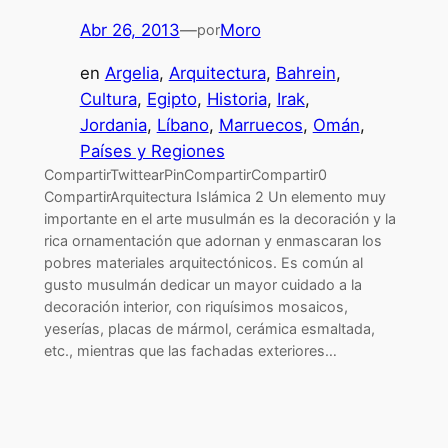
Abr 26, 2013
—
Moro
por
en
Argelia
, 
Arquitectura
, 
Bahrein
, 
Cultura
, 
Egipto
, 
Historia
, 
Irak
, 
Jordania
, 
Líbano
, 
Marruecos
, 
Omán
, 
Países y Regiones
CompartirTwittearPinCompartirCompartir0
CompartirArquitectura Islámica 2 Un elemento muy
importante en el arte musulmán es la decoración y la
rica ornamentación que adornan y enmascaran los
pobres materiales arquitectónicos. Es común al
gusto musulmán dedicar un mayor cuidado a la
decoración interior, con riquísimos mosaicos,
yeserías, placas de mármol, cerámica esmaltada,
etc., mientras que las fachadas exteriores…