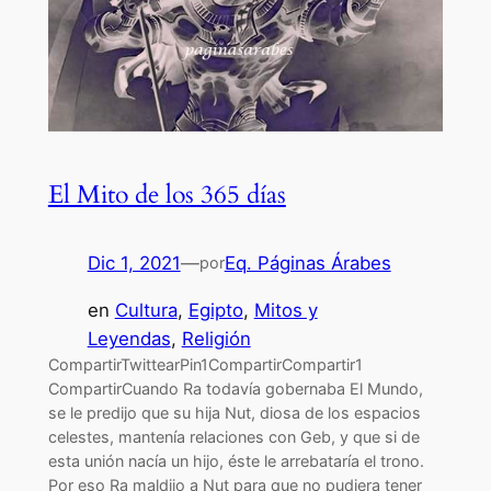
El Mito de los 365 días
Dic 1, 2021
—
Eq. Páginas Árabes
por
en
Cultura
, 
Egipto
, 
Mitos y
Leyendas
, 
Religión
CompartirTwittearPin1CompartirCompartir1
CompartirCuando Ra todavía gobernaba El Mundo,
se le predijo que su hija Nut, diosa de los espacios
celestes, mantenía relaciones con Geb, y que si de
esta unión nacía un hijo, éste le arrebataría el trono.
Por eso Ra maldijo a Nut para que no pudiera tener