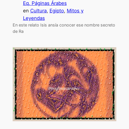
Eq. Páginas Árabes
en
Cultura
, 
Egipto
, 
Mitos y
Leyendas
En este relato Isis ansía conocer ese nombre secreto
de Ra