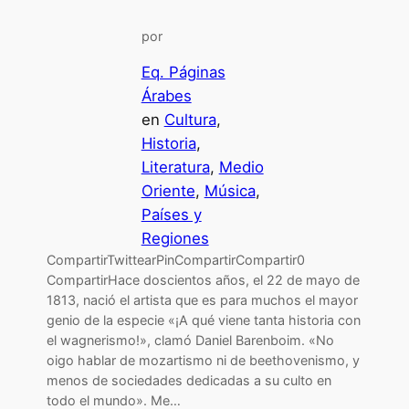
por
Eq. Páginas
Árabes
en
Cultura
, 
Historia
, 
Literatura
, 
Medio
Oriente
, 
Música
, 
Países y
Regiones
CompartirTwittearPinCompartirCompartir0
CompartirHace doscientos años, el 22 de mayo de
1813, nació el artista que es para muchos el mayor
genio de la especie «¡A qué viene tanta historia con
el wagnerismo!», clamó Daniel Barenboim. «No
oigo hablar de mozartismo ni de beethovenismo, y
menos de sociedades dedicadas a su culto en
todo el mundo». Me…