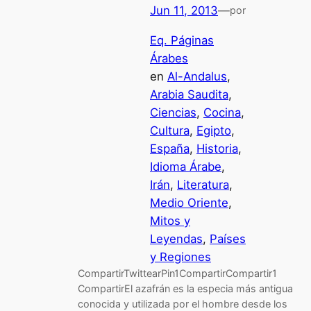
Jun 11, 2013
—
por
Eq. Páginas
Árabes
en
Al-Andalus
, 
Arabia Saudita
, 
Ciencias
, 
Cocina
, 
Cultura
, 
Egipto
, 
España
, 
Historia
, 
Idioma Árabe
, 
Irán
, 
Literatura
, 
Medio Oriente
, 
Mitos y
Leyendas
, 
Países
y Regiones
CompartirTwittearPin1CompartirCompartir1
CompartirEl azafrán es la especia más antigua
conocida y utilizada por el hombre desde los