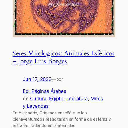
Seres Mitológicos: Animales Esféricos
– Jorge Luis Borges
Jun 17, 2022
—
por
Eq. Páginas Árabes
en
Cultura
, 
Egipto
, 
Literatura
, 
Mitos
y Leyendas
En Alejandría, Orígenes enseñó que los
bienaventurados resucitarían en forma de esferas y
entrarían rodando en la eternidad