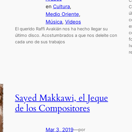
C
en
Cultura
, 
C
ú
Medio Oriente
, 
c
Música
, 
Videos
e
El querido Raffi Avakián nos ha hecho llegar su
c
último disco. Acostumbrados a que nos deleite con
f
cada uno de sus trabajos
I
r
Sayed Makkawi, el Jeque
de los Compositores
Mar 3, 2019
—
por