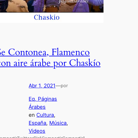
Se Contonea, Flamenco
con aire árabe por Chaskío
Abr 1, 2021
—
por
Eq. Páginas
Árabes
en
Cultura
, 
España
, 
Música
, 
Videos