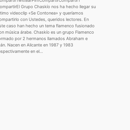
ompartirTwittearPin1CompartirCompartir1
ompartirEl Grupo Chaskío nos ha hecho llegar su
ltimo videoclip «Se Contonea» y queríamos
ompartirlo con Ustedes, queridos lectores. En
ste caso han hecho un tema flamenco fusionado
on música árabe. Chaskío es un grupo Flamenco
ormado por 2 hermanos llamados Abraham e
ván. Nacen en Alicante en 1987 y 1983
espectivamente en el…