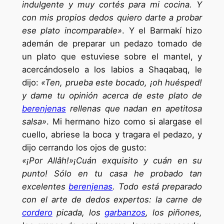
indulgente y muy cortés para mi cocina.
Y
con mis propios dedos quiero darte a probar
ese plato incomparable»
. Y el Barmakí hizo
ademán de preparar un pedazo tomado de
un plato que estuviese sobre el mantel, y
acercándoselo a los labios a Shaqabaq, le
dijo:
«Ten, prueba este bocado, ¡oh huésped!
y dame tu opinión acerca de este plato de
berenjenas
rellenas que nadan en apetitosa
salsa»
. Mi hermano hizo como si alargase el
cuello, abriese la boca y tragara el pedazo, y
dijo cerrando los ojos de gusto:
«¡Por Allâh!»¡Cuán exquisito y cuán en su
punto! Sólo en tu casa he probado tan
excelentes
berenjenas
. Todo está preparado
con el arte de dedos expertos: la carne de
cordero
picada, los
garbanzos
, los piñones,