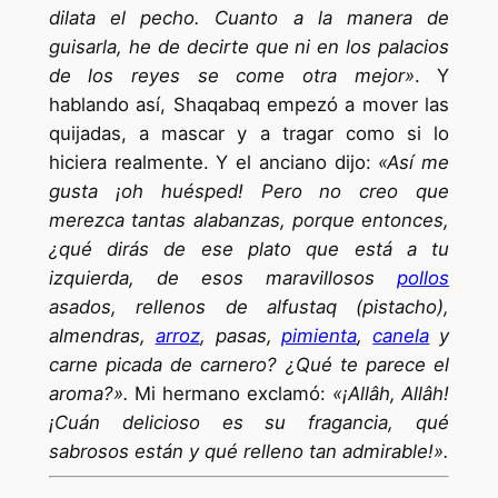
dilata el pecho. Cuanto a la manera de
guisarla, he de decirte que ni en los palacios
de los reyes se come otra mejor»
. Y
hablando así, Shaqabaq empezó a mover las
quijadas, a mascar y a tragar como si lo
hiciera realmente. Y el anciano dijo:
«Así me
gusta ¡oh huésped! Pero no creo que
merezca tantas alabanzas, porque entonces,
¿qué dirás de ese plato que está a tu
izquierda, de esos maravillosos
pollos
asados, rellenos de alfustaq (pistacho),
almendras,
arroz
, pasas,
pimienta
,
canela
y
carne picada de carnero? ¿Qué te parece el
aroma?».
Mi hermano exclamó:
«¡Allâh, Allâh!
¡Cuán delicioso es su fragancia, qué
sabrosos están y qué relleno tan admirable!».