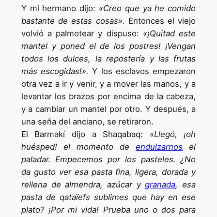
Y mi hermano dijo:
«Creo que ya he comido
bastante de estas cosas»
. Entonces el viejo
volvió a palmotear y dispuso:
«¡Quitad este
mantel y poned el de los postres! ¡Vengan
todos los dulces, la repostería y las frutas
más escogidas!».
Y los esclavos empezaron
otra vez a ir y venir, y a mover las manos, y a
levantar los brazos por encima de la cabeza,
y a cambiar un mantel por otro. Y después, a
una seña del anciano, se retiraron.
El Barmakí dijo a Shaqabaq:
«Llegó, ¡oh
huésped! el momento de
endulzarnos
el
paladar. Empecemos por los pasteles. ¿No
da gusto ver esa pasta fina, ligera, dorada y
rellena de almendra, azúcar y
granada
, esa
pasta de qataïefs sublimes que hay en ese
plato? ¡Por mi vida! Prueba uno o dos para