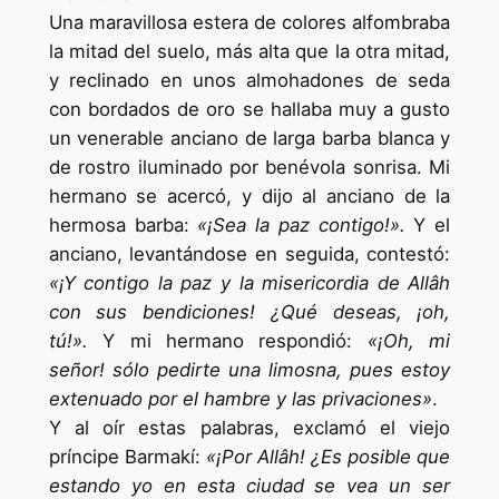
Una maravillosa estera de colores alfombraba
la mitad del suelo, más alta que la otra mitad,
y reclinado en unos almohadones de seda
con bordados de oro se hallaba muy a gusto
un venerable anciano de larga barba blanca y
de rostro iluminado por benévola sonrisa. Mi
hermano se acercó, y dijo al anciano de la
hermosa barba:
«¡Sea la paz contigo!».
Y el
anciano, levantándose en seguida, contestó:
«¡Y contigo la paz y la misericordia de Allâh
con sus bendiciones! ¿Qué deseas, ¡oh,
tú!».
Y mi hermano respondió:
«¡Oh, mi
señor! sólo pedirte una limosna, pues estoy
extenuado por el hambre y las privaciones»
.
Y al oír estas palabras, exclamó el viejo
príncipe Barmakí:
«¡Por Allâh! ¿Es posible que
estando yo en esta ciudad se vea un ser