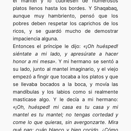
el mantel y lo cubriesen de numerosos
platos llenos hasta los bordes. Y Shaqabaq,
aunque muy hambriento, pensó que los
pobres deben respetar los caprichos de los
ricos, y se guardó mucho de demostrar
impaciencia alguna.
Entonces el príncipe le dijo:
«¡Oh huésped!
siéntate a mi lado, y apresúrate a hacer
honor a mi mesa»
. Y mi hermano se sentó a
su lado, junto al mantel imaginario, y el viejo
empezó a fingir que tocaba a los platos y que
se llevaba bocados a la boca, y movía las
mandíbulas y los labios como si realmente
masticase algo. Y le decía a mi hermano:
«¡Oh, huésped! mi casa es tu casa y mi
mantel es tu mantel; no tengas cortedad y
come lo que quieras, sin avergonzarte. Mira
qué pan; cuán blanco y bien cocido. ¿Cómo