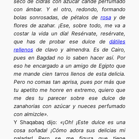
seco de cidras con azúcar cande perfumado
con ámbar. Y el otro, redondo, formando
bolas sonrosadas, de pétalos de
rosa
y de
flores de azahar. ¡Ese, sobre todo, me va a
costar la vida un día! Resérvate, resérvate,
que has de probar ese dulce de
dátiles
rellenos
de clavo y almendra. Es de Cairo,
pues en Bagdad no lo saben hacer así. Por
eso he encargado a un amigo de Egipto que
me mande cien tarros llenos de esta delicia.
Pero no comas tan aprisa, pues por más que
tu apetito me honre en extremo, quiero que
me des tu parecer sobre ese dulce de
zanahorias con azúcar y nueces perfumado
con almizcle».
Y Shaqabaq dijo:
«¡Oh! ¡Este dulce es una
cosa soñada! ¡Cómo adora sus delicias mi
paladar! Pero se me figura que tiene