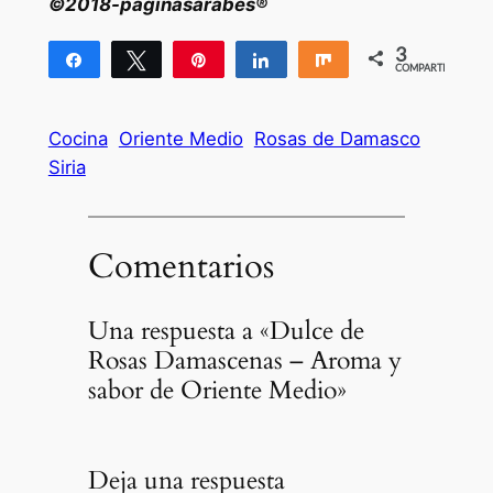
©2018-paginasarabes®
3
Compartir
Twittear
Pin
Compartir
Compartir
COMPARTIR
3
Cocina
Oriente Medio
Rosas de Damasco
Siria
Comentarios
Una respuesta a «Dulce de
Rosas Damascenas – Aroma y
sabor de Oriente Medio»
Deja una respuesta