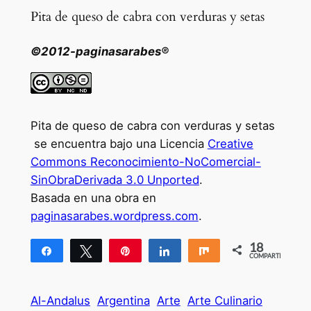
Pita de queso de cabra con verduras y setas
©2012-paginasarabes®
Pita de queso de cabra con verduras y setas
se encuentra bajo una Licencia
Creative
Commons Reconocimiento-NoComercial-
SinObraDerivada 3.0 Unported
.
Basada en una obra en
paginasarabes.wordpress.com
.
18
Compartir
Twittear
Pin
Compartir
Compartir
COMPARTIR
18
Al-Andalus
Argentina
Arte
Arte Culinario