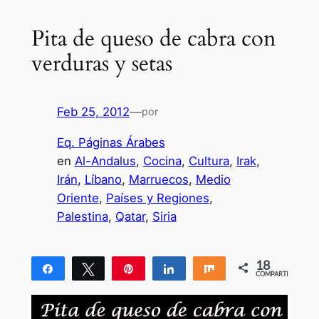
Pita de queso de cabra con
verduras y setas
Feb 25, 2012
—
por
Eq. Páginas Árabes
en
Al-Andalus
, 
Cocina
, 
Cultura
, 
Irak
, 
Irán
, 
Líbano
, 
Marruecos
, 
Medio
Oriente
, 
Países y Regiones
, 
Palestina
, 
Qatar
, 
Siria
18
Compartir
Twittear
Pin
Compartir
Compartir
COMPARTIR
18