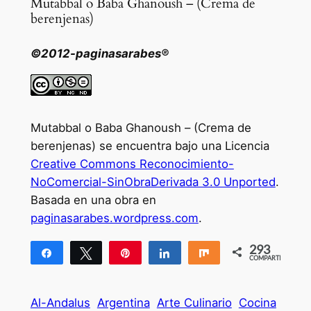
Mutabbal o Baba Ghanoush – (Crema de
berenjenas)
©2012-paginasarabes®
Mutabbal o Baba Ghanoush – (Crema de
berenjenas) se encuentra bajo una Licencia
Creative Commons Reconocimiento-
NoComercial-SinObraDerivada 3.0 Unported
.
Basada en una obra en
paginasarabes.wordpress.com
.
293
Compartir
Twittear
Pin
Compartir
Compartir
COMPARTIR
293
Al-Andalus
Argentina
Arte Culinario
Cocina