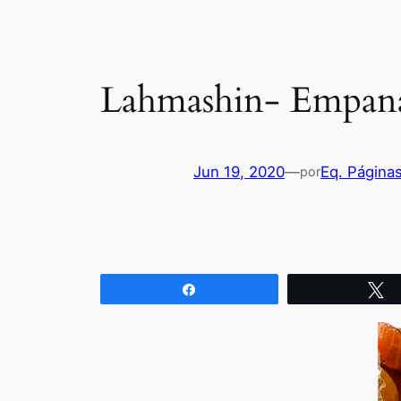
Lahmashin- Empanad
Jun 19, 2020
—
Eq. Página
por
Compartir
T