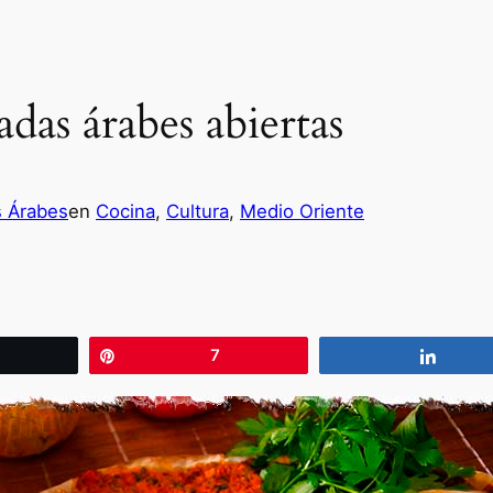
as árabes abiertas
s Árabes
en
Cocina
, 
Cultura
, 
Medio Oriente
wittear
Pin
7
Compa