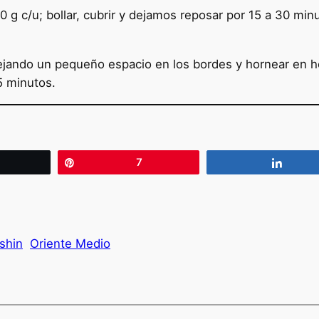
40 g c/u; bollar, cubrir y dejamos reposar por 15 a 30 mi
dejando un pequeño espacio en los bordes y hornear en h
5 minutos.
wittear
Pin
7
Compa
shin
Oriente Medio