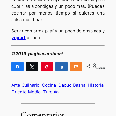
cubrir las albóndigas y un poco más. (Puedes
cocinar por menos tiempo si quieres una
salsa más fina) .
Servir con arroz pilaf y un poco de ensalada y
yogurt
al lado.
©2019-paginasarabes®
3
Compartir
Twittear
Pin
Compartir
Compartir
COMPARTIR
3
Arte Culinario
Cocina
Daoud Basha
Historia
Oriente Medio
Turquía
Comentarios