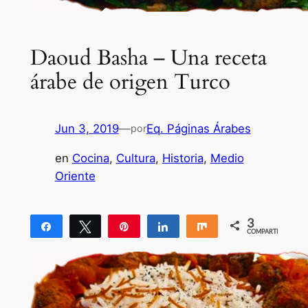
Daoud Basha – Una receta
árabe de origen Turco
Jun 3, 2019
—
Eq. Páginas Árabes
por
en
Cocina
, 
Cultura
, 
Historia
, 
Medio
Oriente
3
Compartir
Twittear
Pin
Compartir
Compartir
COMPARTIR
3