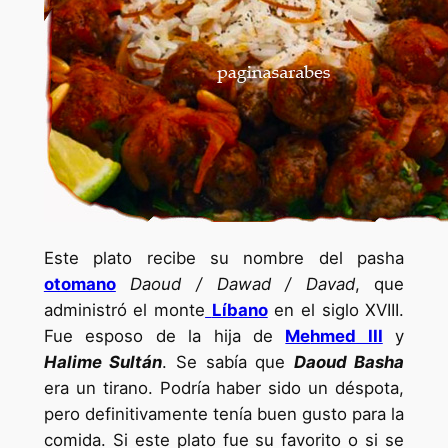
Este plato recibe su nombre del pasha
otomano
Daoud / Dawad / Davad
, que
administró el monte
Líbano
en el siglo XVIII.
Fue esposo de la hija de
Me
hmed III
y
Halime
Sultán
. Se sabía que
Daoud Basha
era un tirano. Podría haber sido un déspota,
pero definitivamente tenía buen gusto para la
comida. Si este plato fue su favorito o si se