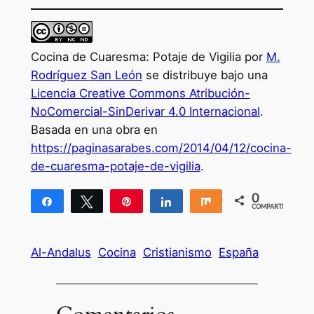
Cocina de Cuaresma: Potaje de Vigilia por
M.
Rodríguez San León
se distribuye bajo una
Licencia Creative Commons Atribución-
NoComercial-SinDerivar 4.0 Internacional
.
Basada en una obra en
https://paginasarabes.com/2014/04/12/cocina-
de-cuaresma-potaje-de-vigilia
.
0
Compartir
Twittear
Pin
Compartir
Compartir
COMPARTIR
Al-Andalus
Cocina
Cristianismo
España