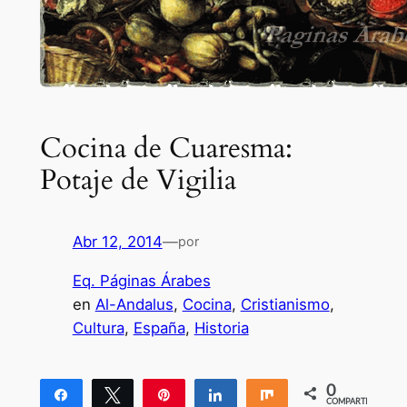
Cocina de Cuaresma:
Potaje de Vigilia
Abr 12, 2014
—
por
Eq. Páginas Árabes
en
Al-Andalus
, 
Cocina
, 
Cristianismo
, 
Cultura
, 
España
, 
Historia
0
Compartir
Twittear
Pin
Compartir
Compartir
COMPARTIR