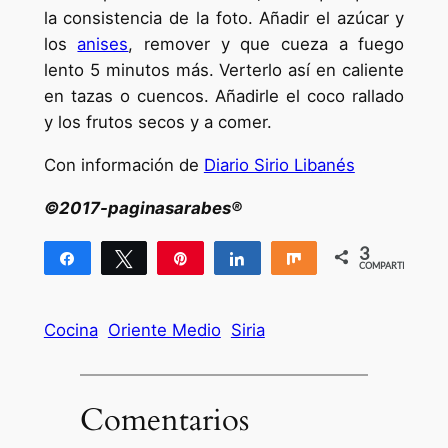
la consistencia de la foto. Añadir el azúcar y
los
anises
, remover y que cueza a fuego
lento 5 minutos más. Verterlo así en caliente
en tazas o cuencos. Añadirle el coco rallado
y los frutos secos y a comer.
Con información de
Diario Sirio Libanés
©2017-paginasarabes®
3
Compartir
Twittear
Pin
Compartir
Compartir
COMPARTIR
3
Cocina
Oriente Medio
Siria
Comentarios