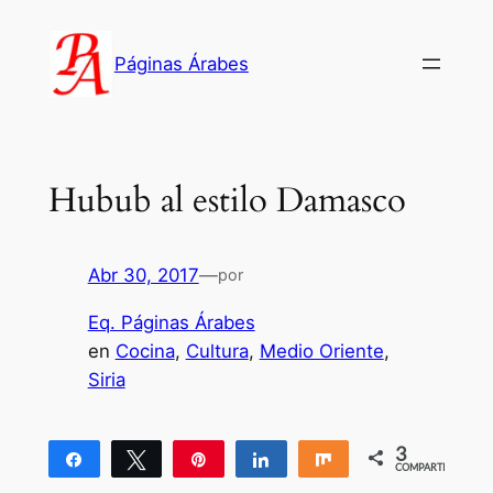
Saltar
al
Páginas Árabes
contenido
Hubub al estilo Damasco
Abr 30, 2017
—
por
Eq. Páginas Árabes
en
Cocina
, 
Cultura
, 
Medio Oriente
, 
Siria
3
Compartir
Twittear
Pin
Compartir
Compartir
COMPARTIR
3