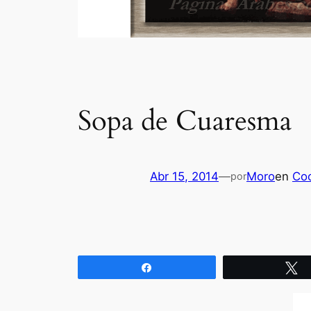
Sopa de Cuaresma
Abr 15, 2014
—
Moro
en
Coc
por
Compartir
T