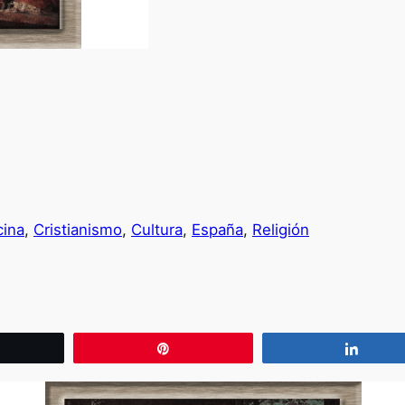
ina
, 
Cristianismo
, 
Cultura
, 
España
, 
Religión
wittear
Pin
Compa