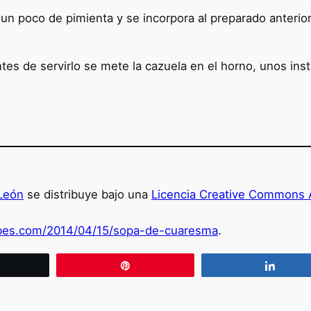
 un poco de pimienta y se incorpora al preparado anteri
 de servirlo se mete la cazuela en el horno, unos instan
León
se distribuye bajo una
Licencia Creative Commons A
abes.com/2014/04/15/sopa-de-cuaresma
.
wittear
Pin
Compa