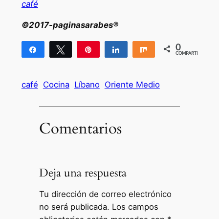
café
©2017-paginasarabes®
0
Compartir
Twittear
Pin
Compartir
Compartir
COMPARTIR
café
Cocina
Líbano
Oriente Medio
Comentarios
Deja una respuesta
Tu dirección de correo electrónico
no será publicada.
Los campos