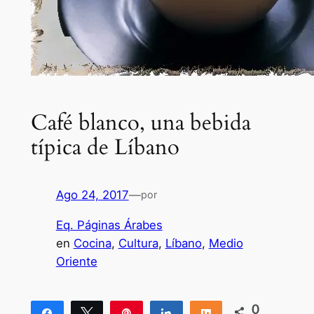
Café blanco, una bebida
típica de Líbano
Ago 24, 2017
—
por
Eq. Páginas Árabes
en
Cocina
, 
Cultura
, 
Líbano
, 
Medio
Oriente
0
Compartir
Twittear
Pin
Compartir
Compartir