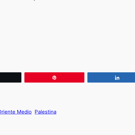
wittear
Pin
Compa
Oriente Medio
Palestina