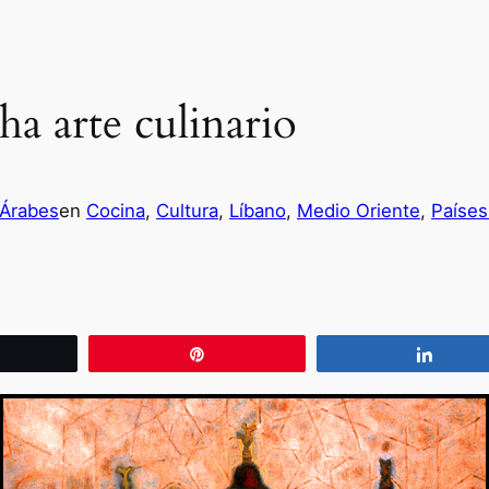
ha arte culinario
 Árabes
en
Cocina
, 
Cultura
, 
Líbano
, 
Medio Oriente
, 
Países
wittear
Pin
Compa