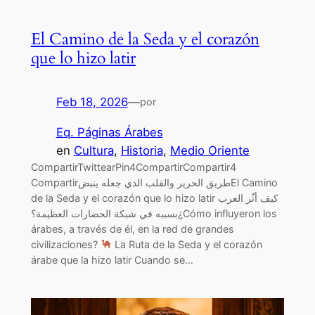
El Camino de la Seda y el corazón
que lo hizo latir
Feb 18, 2026
—
por
Eq. Páginas Árabes
en
Cultura
, 
Historia
, 
Medio Oriente
CompartirTwittearPin4CompartirCompartir4
Compartirطريق الحرير والقلب الذي جعله ينبضEl Camino
de la Seda y el corazón que lo hizo latir كيف أثّر العرب
بسببه في شبكة الحضارات العظيمة؟¿Cómo influyeron los
árabes, a través de él, en la red de grandes
civilizaciones?
La Ruta de la Seda y el corazón
árabe que la hizo latir Cuando se…