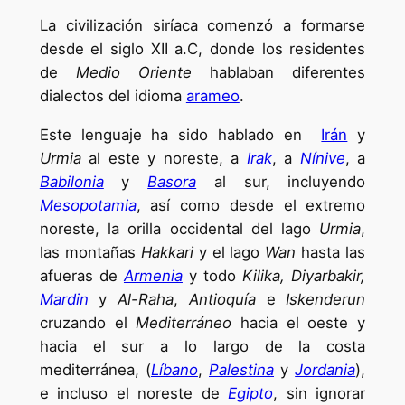
La civilización siríaca comenzó a formarse
desde el siglo XII a.C, donde los residentes
de
Medio Oriente
hablaban diferentes
dialectos del idioma
arameo
.
Este lenguaje ha sido hablado en
Irán
y
Urmia
al este y noreste, a
Irak
, a
Nínive
, a
Babilonia
y
Basora
al sur, incluyendo
Mesopotamia
, así como desde el extremo
noreste, la orilla occidental del lago
Urmia
,
las montañas
Hakkari
y el lago
Wan
hasta las
afueras de
Armenia
y todo
Kilika, Diyarbakir,
Mardin
y
Al-Raha
,
Antioquía
e
Iskenderun
cruzando el
Mediterráneo
hacia el oeste y
hacia el sur a lo largo de la costa
mediterránea, (
Líbano
,
Palestina
y
Jordania
),
e incluso el noreste de
Egipto
, sin ignorar