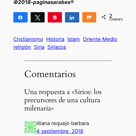
©2018-paginasarabes®
2
Compartir
Twittear
Pin
Compartir
Compartir
COMPARTIR
2
Cristianismo
Historia
Islam
Oriente Medio
religión
Siria
Siríacos
Comentarios
Una respuesta a «Sirios: los
precursores de una cultura
milenaria»
liliana requejo barbara
4 septiembre, 2018