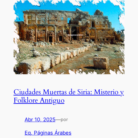
Ciudades Muertas de Siria: Misterio y
Folklore Antiguo
Abr 10, 2025
—
por
Eq. Páginas Árabes