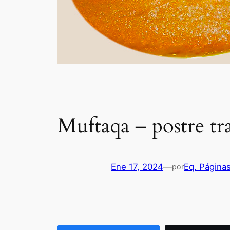
Muftaqa – postre tr
Ene 17, 2024
—
Eq. Página
por