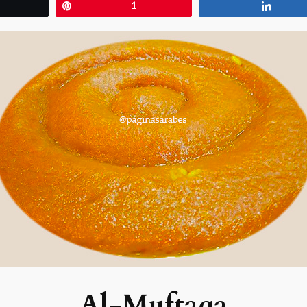
wittear
Pin
1
Compa
Al-Muftaqa