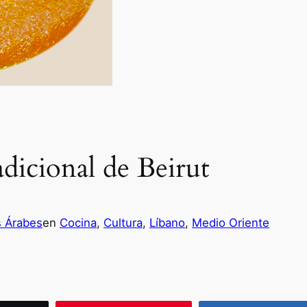
adicional de Beirut
s Árabes
en
Cocina
, 
Cultura
, 
Líbano
, 
Medio Oriente