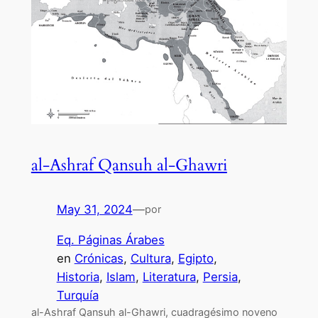
al-Ashraf Qansuh al-Ghawri
May 31, 2024
—
por
Eq. Páginas Árabes
en
Crónicas
, 
Cultura
, 
Egipto
, 
Historia
, 
Islam
, 
Literatura
, 
Persia
, 
Turquía
al-Ashraf Qansuh al-Ghawri, cuadragésimo noveno