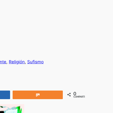
nte
, 
Religión
, 
Sufismo
0
rtir
Compartir
COMPARTIR