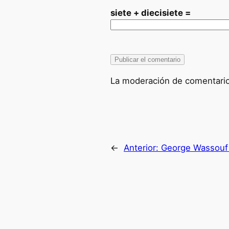
siete + diecisiete =
La moderación de comentarios
←
Anterior:
George Wassouf c