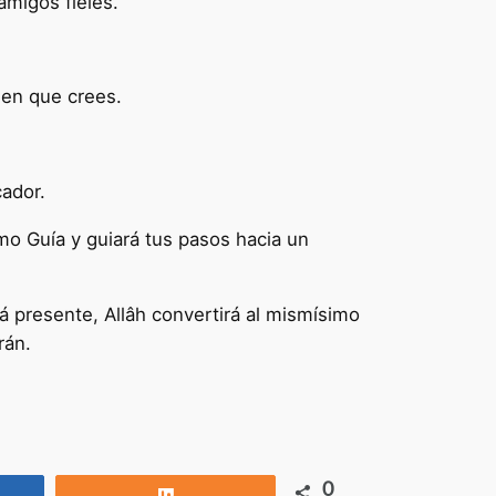
amigos fieles.
 en que crees.
cador.
imo Guía y guiará tus pasos hacia un
tá presente, Allâh convertirá al mismísimo
rán.
0
rtir
Compartir