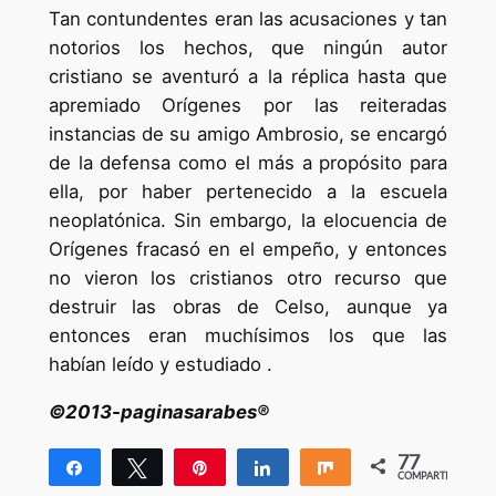
Tan contundentes eran las acusaciones y tan
notorios los hechos, que ningún autor
cristiano se aventuró a la réplica hasta que
apremiado Orígenes por las reiteradas
instancias de su amigo Ambrosio, se encargó
de la defensa como el más a propósito para
ella, por haber pertenecido a la escuela
neoplatónica. Sin embargo, la elocuencia de
Orígenes fracasó en el empeño, y entonces
no vieron los cristianos otro recurso que
destruir las obras de Celso, aunque ya
entonces eran muchísimos los que las
habían leído y estudiado .
©2013-paginasarabes®
77
Compartir
Twittear
Pin
Compartir
Compartir
COMPARTIR