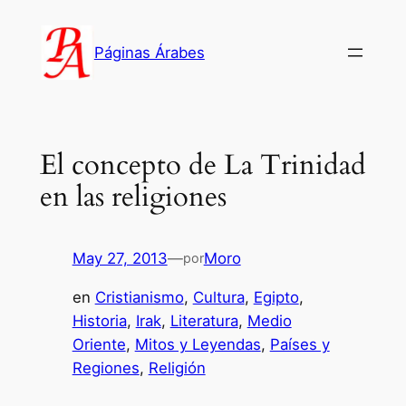
Saltar
al
Páginas Árabes
contenido
El concepto de La Trinidad
en las religiones
May 27, 2013
—
Moro
por
en
Cristianismo
, 
Cultura
, 
Egipto
, 
Historia
, 
Irak
, 
Literatura
, 
Medio
Oriente
, 
Mitos y Leyendas
, 
Países y
Regiones
, 
Religión