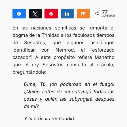
77
Compartir
Twittear
Pin
Compartir
Compartir
COMPARTIR
77
En las naciones semíticas se remonta el
dogma de la Trinidad a los fabulosos tiempos
de Sesostris, que algunos asiriólogos
identifican con Nemrod, el “esforzado
cazador”. A este propósito refiere Manetho
que el rey Sesostris consultó al oráculo,
preguntándole:
Dime, Tú, ¡oh poderoso en el fuego!
¿Quién antes de mí subyugó todas las
cosas y quién las subyugará después
de mí?
Y el oráculo respondió: