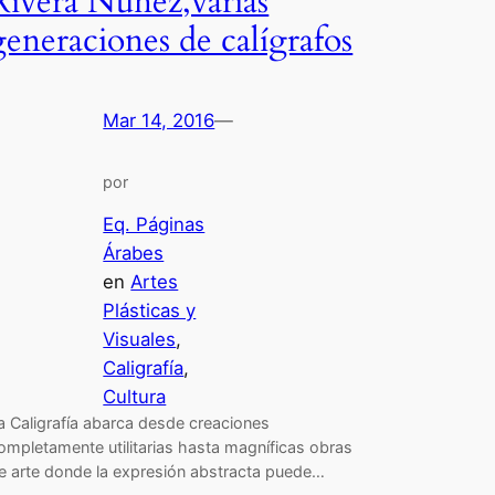
Rivera Núñez,varias
generaciones de calígrafos
Mar 14, 2016
—
por
Eq. Páginas
Árabes
en
Artes
Plásticas y
Visuales
, 
Caligrafía
, 
Cultura
a Caligrafía abarca desde creaciones
ompletamente utilitarias hasta magníficas obras
e arte donde la expresión abstracta puede…