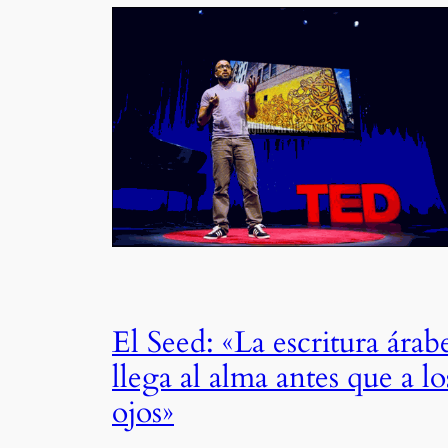
El Seed: «La escritura árab
llega al alma antes que a lo
ojos»