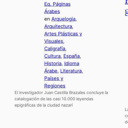
Eq. Páginas
Árabes
en
Arquelogia
, 
Arquitectura
, 
Artes Plásticas y
Visuales
, 
Caligrafía
, 
Cultura
, 
España
, 
Historia
, 
Idioma
Árabe
, 
Literatura
, 
Países y
Regiones
El investigador Juan Castilla Brazales concluye la
catalogación de las casi 10.000 leyendas
epigráficas de la ciudad nazarí
L
c
d