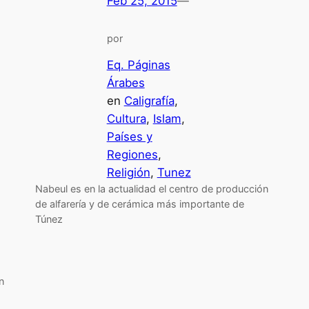
Feb 25, 2015
—
por
Eq. Páginas
Árabes
en
Caligrafía
, 
Cultura
, 
Islam
, 
Países y
Regiones
, 
Religión
, 
Tunez
Nabeul es en la actualidad el centro de producción
de alfarería y de cerámica más importante de
Túnez
n