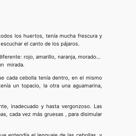
todos los huertos, tenía mucha frescura y
escuchar el canto de los pájaros.
iferente: rojo, amarillo, naranja, morado…
 un mirada.
ue cada cebolla tenía dentro, en el mismo
tenía un topacio, la otra una aguamarina,
ante, inadecuado y hasta vergonzoso. Las
as, cada vez más gruesas , para disimular
ue entendía el lenguaje de las cebollas, y