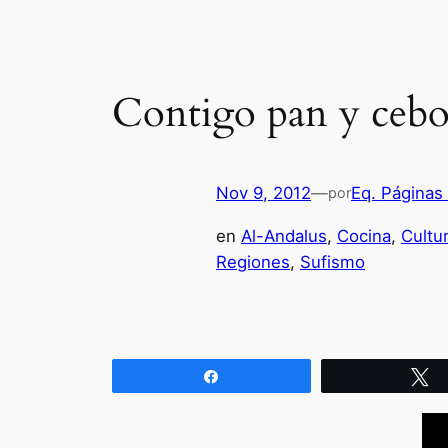
Contigo pan y cebo
Nov 9, 2012
—
Eq. Páginas
por
en
Al-Andalus
, 
Cocina
, 
Cultu
Regiones
, 
Sufismo
Compartir
T