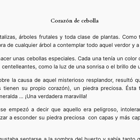
Corazón de cebolla
alizas, árboles frutales y toda clase de plantas. Como 
a de cualquier árbol a contemplar todo aquel verdor y a 
cer unas cebollas especiales. Cada una tenía un color d
 centelleantes, como la luz de una sonrisa o el brillo de
bre la causa de aquel misterioso resplandor, resultó q
 tienen su propio corazón), un piedra preciosa. Ésta 
esmeralda … ¡Una verdadera maravilla!
 se empezó a decir que aquello era peligroso, intoler
ezar a esconder su piedra preciosa con capas y más cap
gustaba sentarse a la sombra del huerto y sabía tanto q