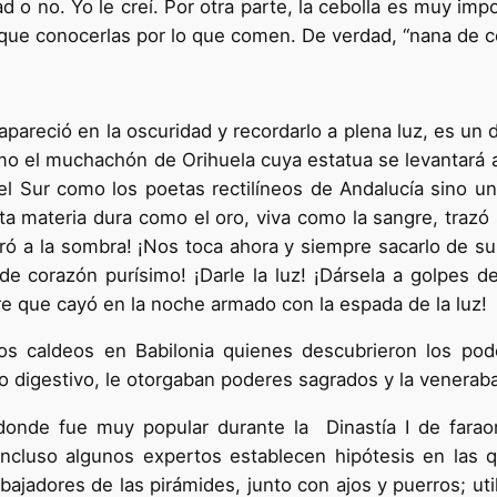
 o no. Yo le creí. Por otra parte, la cebolla es muy imp
que conocerlas por lo que comen. De verdad, “nana de c
areció en la oscuridad y recordarlo a plena luz, es un
o el muchachón de Orihuela cuya estatua se levantará a
 del Sur como los poetas rectilíneos de Andalucía sino u
a materia dura como el oro, viva como la s
angre, trazó
a la sombra! ¡Nos toca ahora y siempre sacarlo de su cá
e corazón purísimo! ¡Darle la luz! ¡Dársela a golpes de
tre que cayó en la noche armado con la espada de la luz!
 los caldeos en Babilonia quienes descubrieron los po
to digestivo, le otorgaban poderes sagrados y la veneraba
, donde fue muy popular durante la Dinastía I de farao
cluso algunos expertos establecen hipótesis en las q
abajadores de las pirámides, junto con ajos y puerros; ut