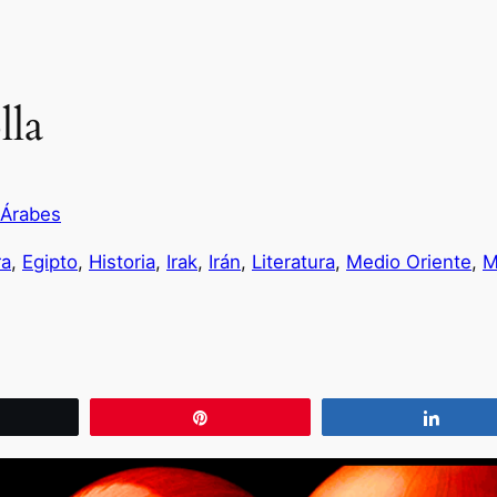
lla
 Árabes
ra
, 
Egipto
, 
Historia
, 
Irak
, 
Irán
, 
Literatura
, 
Medio Oriente
, 
M
wittear
Pin
Compa