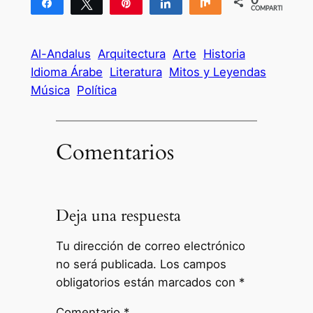
Compartir
Twittear
Pin
Compartir
Compartir
COMPARTIR
Al-Andalus
Arquitectura
Arte
Historia
Idioma Árabe
Literatura
Mitos y Leyendas
Música
Política
Comentarios
Deja una respuesta
Tu dirección de correo electrónico
no será publicada.
Los campos
obligatorios están marcados con
*
Comentario
*