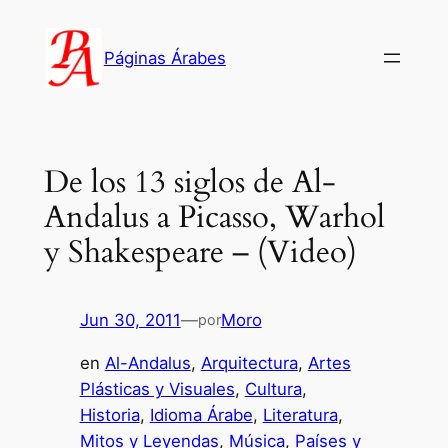
Saltar
al
Páginas Árabes
contenido
De los 13 siglos de Al-
Andalus a Picasso, Warhol
y Shakespeare – (Video)
Jun 30, 2011
—
Moro
por
en
Al-Andalus
, 
Arquitectura
, 
Artes
Plásticas y Visuales
, 
Cultura
, 
Historia
, 
Idioma Árabe
, 
Literatura
, 
Mitos y Leyendas
, 
Música
, 
Países y