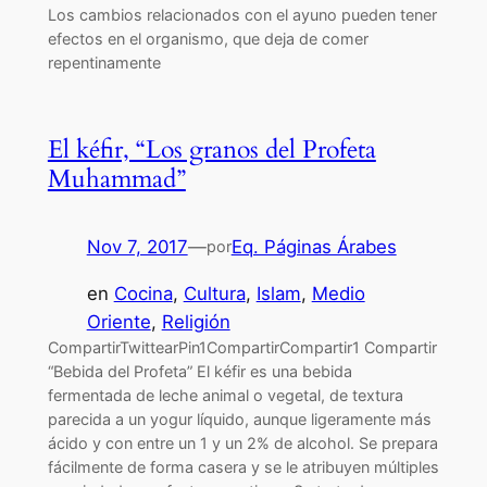
Los cambios relacionados con el ayuno pueden tener
efectos en el organismo, que deja de comer
repentinamente
El kéfir, “Los granos del Profeta
Muhammad”
Nov 7, 2017
—
Eq. Páginas Árabes
por
en
Cocina
, 
Cultura
, 
Islam
, 
Medio
Oriente
, 
Religión
CompartirTwittearPin1CompartirCompartir1 Compartir
“Bebida del Profeta” El kéfir es una bebida
fermentada de leche animal o vegetal, de textura
parecida a un yogur líquido, aunque ligeramente más
ácido y con entre un 1 y un 2% de alcohol. Se prepara
fácilmente de forma casera y se le atribuyen múltiples