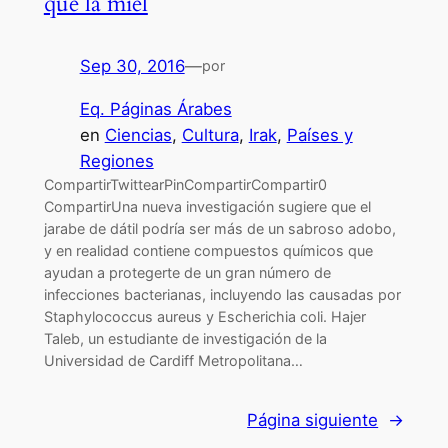
que la miel
Sep 30, 2016
—
por
Eq. Páginas Árabes
en
Ciencias
, 
Cultura
, 
Irak
, 
Países y
Regiones
CompartirTwittearPinCompartirCompartir0
CompartirUna nueva investigación sugiere que el
jarabe de dátil podría ser más de un sabroso adobo,
y en realidad contiene compuestos químicos que
ayudan a protegerte de un gran número de
infecciones bacterianas, incluyendo las causadas por
Staphylococcus aureus y Escherichia coli. Hajer
Taleb, un estudiante de investigación de la
Universidad de Cardiff Metropolitana…
Página siguiente
→