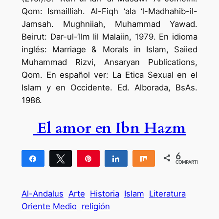
Qom: Ismailliah. Al-Fiqh ‘ala ‘l-Madhahib-il-
Jamsah. Mughniiah, Muhammad Yawad.
Beirut: Dar-ul-‘Ilm lil Malaiin, 1979. En idioma
inglés: Marriage & Morals in Islam, Saiied
Muhammad Rizvi, Ansaryan Publications,
Qom. En español ver: La Etica Sexual en el
Islam y en Occidente. Ed. Alborada, BsAs.
1986.
El amor en Ibn Hazm
6
Compartir
Twittear
Pin
Compartir
Compartir
COMPARTIR
6
Al-Andalus
Arte
Historia
Islam
Literatura
Oriente Medio
religión