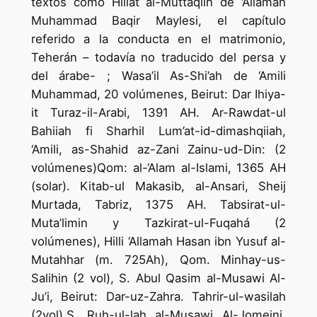
textos como Hiliat al-Muttaqiin de ‘Allamah
Muhammad Baqir Maylesi, el capítulo
referido a la conducta en el matrimonio,
Teherán – todavía no traducido del persa y
del árabe- ; Wasa’il As-Shi’ah de ‘Amili
Muhammad, 20 volúmenes, Beirut: Dar Ihiya-
it Turaz-il-Arabi, 1391 AH. Ar-Rawdat-ul
Bahiiah fi Sharhil Lum’at-id-dimashqiiah,
‘Amili, as-Shahid az-Zani Zainu-ud-Din: (2
volúmenes)Qom: al-‘Alam al-Islami, 1365 AH
(solar). Kitab-ul Makasib, al-Ansari, Sheij
Murtada, Tabriz, 1375 AH. Tabsirat-ul-
Muta’limin y Tazkirat-ul-Fuqahá (2
volúmenes), Hilli ‘Allamah Hasan ibn Yusuf al-
Mutahhar (m. 725Ah), Qom. Minhay-us-
Salihin (2 vol), S. Abul Qasim al-Musawi Al-
Ju’i, Beirut: Dar-uz-Zahra. Tahrir-ul-wasilah
(2vol).S. Ruh-ul-lah al-Musawi Al-Jomeini.