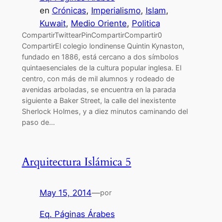
en
Crónicas
, 
Imperialismo
, 
Islam
, 
Kuwait
, 
Medio Oriente
, 
Politica
CompartirTwittearPinCompartirCompartir0
CompartirEl colegio londinense Quintin Kynaston,
fundado en 1886, está cercano a dos símbolos
quintaesenciales de la cultura popular inglesa. El
centro, con más de mil alumnos y rodeado de
avenidas arboladas, se encuentra en la parada
siguiente a Baker Street, la calle del inexistente
Sherlock Holmes, y a diez minutos caminando del
paso de…
Arquitectura Islámica 5
May 15, 2014
—
por
Eq. Páginas Árabes