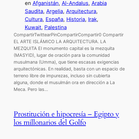
en
Afganistán
, 
Al-Andalus
, 
Arabia
Saudita
, 
Argelia
, 
Arquitectura
, 
Cultura
, 
España
, 
Historia
, 
Irak
, 
Kuwait
, 
Palestina
CompartirTwittearPinCompartirCompartir0 Compartir
EL ARTE ISLÁMICO LA ARQUITECTURA. LA
MEZQUITA El monumento capital es la mezquita
(MASYID), lugar de oración para la comunidad
musulmana (Umma), que tiene escasas exigencias
arquitectónicas. En realidad, basta con un espacio de
terreno libre de impurezas, incluso sin cubierta
alguna, donde el musulmán ora en dirección a La
Meca. Pero las…
Prostitución e hipocresía – Egipto y
los millonarios del Golfo