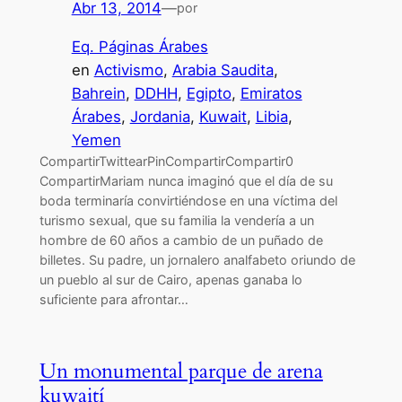
Abr 13, 2014
—
por
Eq. Páginas Árabes
en
Activismo
, 
Arabia Saudita
, 
Bahrein
, 
DDHH
, 
Egipto
, 
Emiratos
Árabes
, 
Jordania
, 
Kuwait
, 
Libia
, 
Yemen
CompartirTwittearPinCompartirCompartir0
CompartirMariam nunca imaginó que el día de su
boda terminaría convirtiéndose en una víctima del
turismo sexual, que su familia la vendería a un
hombre de 60 años a cambio de un puñado de
billetes. Su padre, un jornalero analfabeto oriundo de
un pueblo al sur de Cairo, apenas ganaba lo
suficiente para afrontar…
Un monumental parque de arena
kuwaití