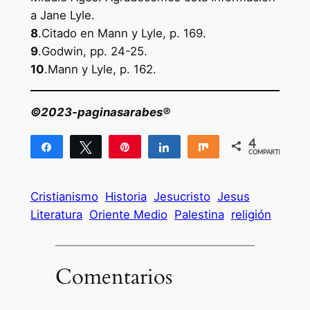
a Jane Lyle.
8
.Citado en Mann y Lyle, p. 169.
9
.Godwin, pp. 24-25.
10
.Mann y Lyle, p. 162.
©2023-paginasarabes®
4
Compartir
Twittear
Pin
Compartir
Compartir
COMPARTIR
4
Cristianismo
Historia
Jesucristo
Jesus
Literatura
Oriente Medio
Palestina
religión
Comentarios