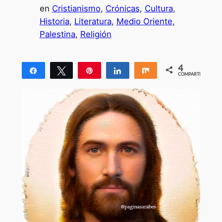
en
Cristianismo
, 
Crónicas
, 
Cultura
, 
Historia
, 
Literatura
, 
Medio Oriente
, 
Palestina
, 
Religión
4
Compartir
Twittear
Pin
Compartir
Compartir
COMPARTIR
4