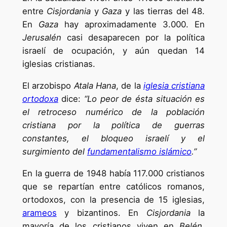
entre
Cisjordania
y
Gaza
y las tierras del 48.
En
Gaza
hay aproximadamente 3.000. En
Jerusalén
casi desaparecen por la política
israelí de ocupación, y aún quedan 14
iglesias cristianas.
El arzobispo
Atala Hana
, de la
iglesia cristiana
ortodoxa
dice:
“Lo peor de ésta situación es
el retroceso numérico de la población
cristiana por la política de guerras
constantes, el bloqueo israelí y el
surgimiento del
fundamentalismo islámico
.”
En la guerra de 1948 había 117.000 cristianos
que se repartían entre católicos romanos,
ortodoxos, con la presencia de 15 iglesias,
arameos
y bizantinos. En
Cisjordania
la
mayoría de los cristianos viven en
Belén,