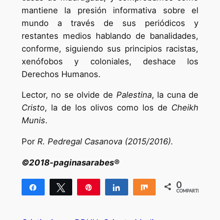
mantiene la presión informativa sobre el
mundo a través de sus periódicos y
restantes medios hablando de banalidades,
conforme, siguiendo sus principios racistas,
xenófobos y coloniales, deshace los
Derechos Humanos.
Lector, no se olvide de
Palestina
, la cuna de
Cristo
, la de los olivos como los de
Cheikh
Munis
.
Por
R. Pedregal Casanova (2015/2016).
©2018-paginasarabes®
0
Compartir
Twittear
Pin
Compartir
Compartir
COMPARTIR