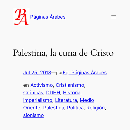
Saltar
al
Páginas Árabes
contenido
Palestina, la cuna de Cristo
Jul 25, 2018
—
Eq. Páginas Árabes
por
en
Activismo
, 
Cristianismo
, 
Crónicas
, 
DDHH
, 
Historia
, 
Imperialismo
, 
Literatura
, 
Medio
Oriente
, 
Palestina
, 
Politica
, 
Religión
, 
sionismo