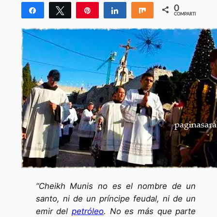
0
Compartir
Twittear
Pin
Compartir
Compartir
COMPARTIR
“Cheikh Munis no es el nombre de un
santo, ni de un príncipe feudal, ni de un
emir del
petróleo
. No es más que parte