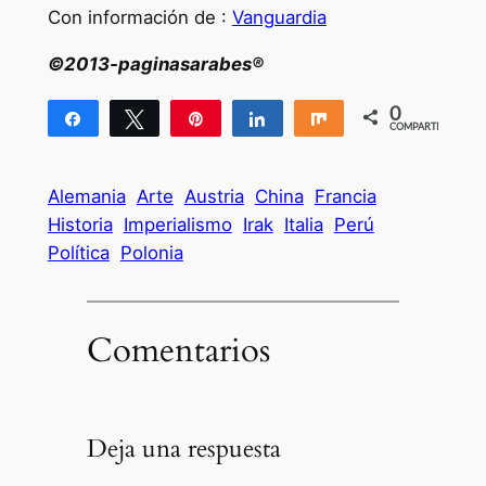
Con información de :
Vanguardia
©2013-paginasarabes®
0
Compartir
Twittear
Pin
Compartir
Compartir
COMPARTIR
Alemania
Arte
Austria
China
Francia
Historia
Imperialismo
Irak
Italia
Perú
Política
Polonia
Comentarios
Deja una respuesta