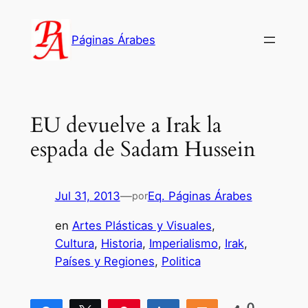
Saltar
al
Páginas Árabes
contenido
EU devuelve a Irak la
espada de Sadam Hussein
Jul 31, 2013
—
Eq. Páginas Árabes
por
en
Artes Plásticas y Visuales
, 
Cultura
, 
Historia
, 
Imperialismo
, 
Irak
, 
Países y Regiones
, 
Politica
0