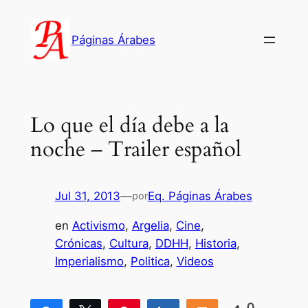
Saltar
al
Páginas Árabes
contenido
Lo que el día debe a la
noche – Trailer español
Jul 31, 2013
—
Eq. Páginas Árabes
por
en
Activismo
, 
Argelia
, 
Cine
, 
Crónicas
, 
Cultura
, 
DDHH
, 
Historia
, 
Imperialismo
, 
Politica
, 
Videos
0