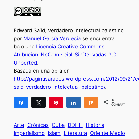
Edward Sa’id, verdadero intelectual palestino
por
Manuel García Verdecia
se encuentra
bajo una
Licencia Creative Commons
Atribución-NoComercial-SinDerivadas 3.0
Unported
.
Basada en una obra en
http://paginasarabes.wordpress.com/2012/09/21/
said-verdadero-intelectual-palestino/
.
5
Compartir
Twittear
Pin
Compartir
Compartir
COMPARTIR
5
Arte
Crónicas
Cuba
DDHH
Historia
Imperialismo
Islam
Literatura
Oriente Medio