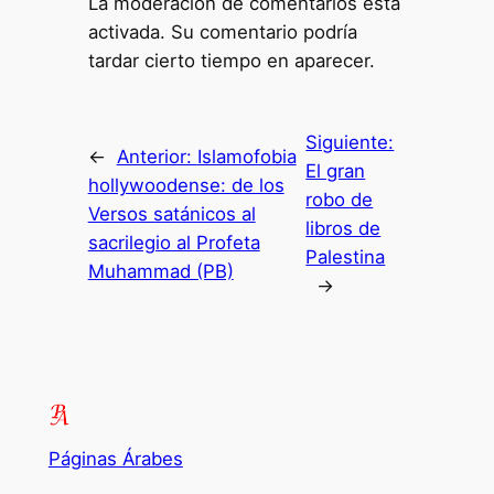
La moderación de comentarios está
activada. Su comentario podría
tardar cierto tiempo en aparecer.
Siguiente:
←
Anterior:
Islamofobia
El gran
hollywoodense: de los
robo de
Versos satánicos al
libros de
sacrilegio al Profeta
Palestina
Muhammad (PB)
→
Páginas Árabes