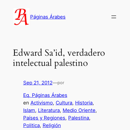
Saltar
al
Páginas Árabes
contenido
Edward Sa’id, verdadero
intelectual palestino
Sep 21, 2012
—
por
Eq. Páginas Árabes
en
Activismo
, 
Cultura
, 
Historia
, 
Islam
, 
Literatura
, 
Medio Oriente
, 
Países y Regiones
, 
Palestina
, 
Politica
, 
Religión