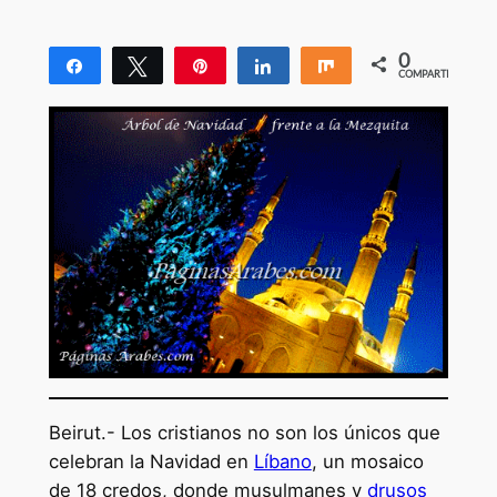
0
Compartir
Twittear
Pin
Compartir
Compartir
COMPARTIR
Beirut.- Los cristianos no son los únicos que
celebran la Navidad en
Líbano
, un mosaico
de 18 credos, donde musulmanes y
drusos