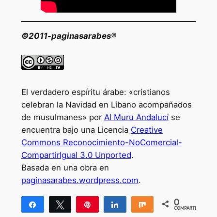
©2011-paginasarabes®
El verdadero espíritu árabe: «cristianos
celebran la Navidad en Líbano acompañados
de musulmanes» por
Al Muru Andalucí
se
encuentra bajo una Licencia
Creative
Commons Reconocimiento-NoComercial-
CompartirIgual 3.0 Unported
.
Basada en una obra en
paginasarabes.wordpress.com
.
0
Compartir
Twittear
Pin
Compartir
Compartir
COMPARTIR