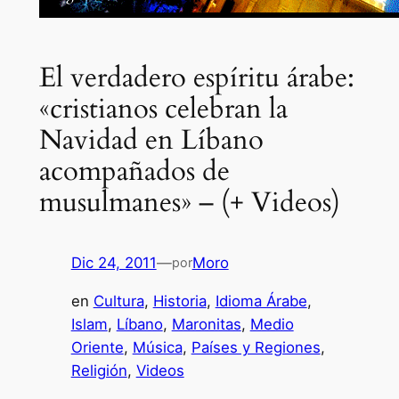
El verdadero espíritu árabe:
«cristianos celebran la
Navidad en Líbano
acompañados de
musulmanes» – (+ Videos)
Dic 24, 2011
—
Moro
por
en
Cultura
, 
Historia
, 
Idioma Árabe
, 
Islam
, 
Líbano
, 
Maronitas
, 
Medio
Oriente
, 
Música
, 
Países y Regiones
, 
Religión
, 
Videos