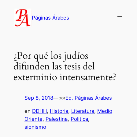
Saltar
al
Páginas Árabes
contenido
¿Por qué los judíos
difunden las tesis del
exterminio intensamente?
Sep 8, 2018
—
Eq. Páginas Árabes
por
en
DDHH
, 
Historia
, 
Literatura
, 
Medio
Oriente
, 
Palestina
, 
Politica
, 
sionismo