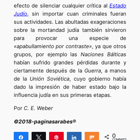
efecto de silenciar cualquier crítica al
Estado
Judío
, sin importar cuan criminales fueran
sus actividades. Las abultadas exageraciones
sobre la mortandad judía también sirvieron
para provocar una especie de
«apabullamiento por contraste»
, ya que otros
grupos, por ejemplo las
Naciones Bálticas
habían sufrido grandes pérdidas durante y
ciertamente después de la
Guerra
, a manos
de la
Unión Soviética
, cuyo gobierno había
dado la impresión de haber estado bajo la
influencia judía en sus primeras etapas.
Por
C. E. Weber
©2018-paginasarabes®
0
Compartir
Twittear
Pin
Compartir
Compartir
COMPARTIR