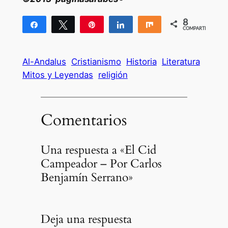
8
Compartir
Twittear
Pin
Compartir
Compartir
COMPARTIR
8
Al-Andalus
Cristianismo
Historia
Literatura
Mitos y Leyendas
religión
Comentarios
Una respuesta a «El Cid
Campeador – Por Carlos
Benjamín Serrano»
Deja una respuesta