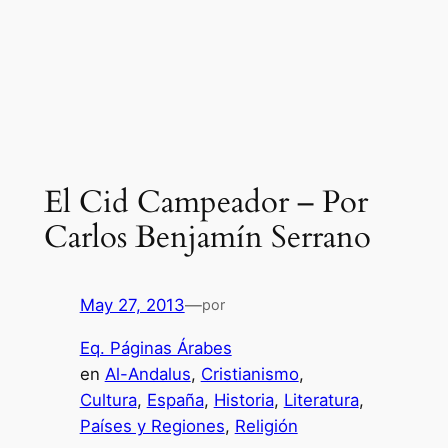
El Cid Campeador – Por
Carlos Benjamín Serrano
May 27, 2013
—
por
Eq. Páginas Árabes
en
Al-Andalus
, 
Cristianismo
, 
Cultura
, 
España
, 
Historia
, 
Literatura
, 
Países y Regiones
, 
Religión