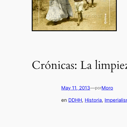
Crónicas: La limpiez
May 11, 2013
—
Moro
por
en
DDHH
, 
Historia
, 
Imperiali