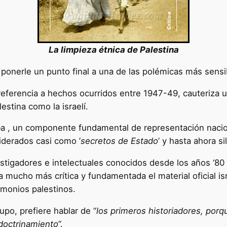
La limpieza étnica de Palestina
do ponerle un punto final a una de las polémicas más sens
 referencia a hechos ocurridos entre 1947-49, cauteriz
estina como la israelí.
kba , un componente fundamental de representación nacion
derados casi como ’
secretos de Estado
’ y hasta ahora s
stigadores e intelectuales conocidos desde los años ‘80
mucho más crítica y fundamentada el material oficial isr
timonios palestinos.
po, prefiere hablar de “
los primeros historiadores, porq
 adoctrinamiento
”.