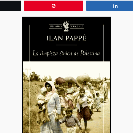
wittear
Pin
Compa