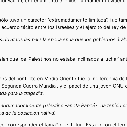
motivación, entrenamiento e incluso armamento evidenció 
 sólo tuvo un carácter “extremadamente limitada”, fue ta
cuerdo tácito entre los israelíes y el ejército del rey de
 sido atacadas para la época en la que los gobiernos árab
an que los ’Palestinos no estaba inclinados a luchar’ ante
nes del conflicto en Medio Oriente fue la indiferencia d
a Segunda Guerra Mundial, y el papel de una joven ONU 
da para la tragedia
’.
ís, abrumadoramente palestino -anota Pappé-, ha tenido 
ía de la población nativa
’.
cer corresponder el tamaño del futuro Estado con el terri