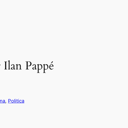
r Ilan Pappé
ina
, 
Politica