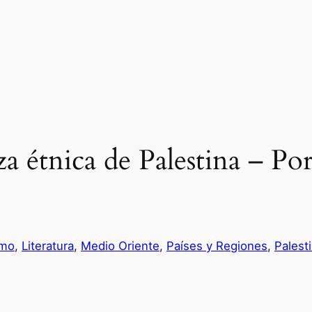
a étnica de Palestina – Po
smo
, 
Literatura
, 
Medio Oriente
, 
Países y Regiones
, 
Palest