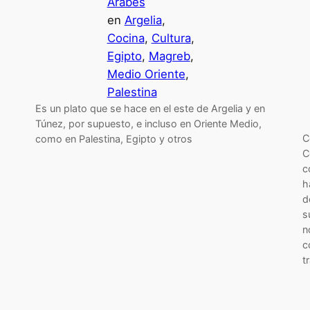
Árabes
en
Argelia
, 
Cocina
, 
Cultura
, 
Egipto
, 
Magreb
, 
Medio Oriente
, 
Palestina
Es un plato que se hace en el este de Argelia y en
Túnez, por supuesto, e incluso en Oriente Medio,
C
como en Palestina, Egipto y otros
C
c
h
d
s
n
c
t