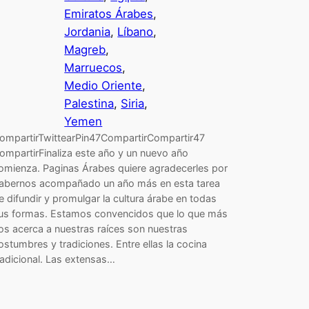
Emiratos Árabes
, 
Jordania
, 
Líbano
, 
Magreb
, 
Marruecos
, 
Medio Oriente
, 
Palestina
, 
Siria
, 
Yemen
ompartirTwittearPin47CompartirCompartir47
ompartirFinaliza este año y un nuevo año
omienza. Paginas Árabes quiere agradecerles por
abernos acompañado un año más en esta tarea
e difundir y promulgar la cultura árabe en todas
us formas. Estamos convencidos que lo que más
os acerca a nuestras raíces son nuestras
ostumbres y tradiciones. Entre ellas la cocina
radicional. Las extensas…