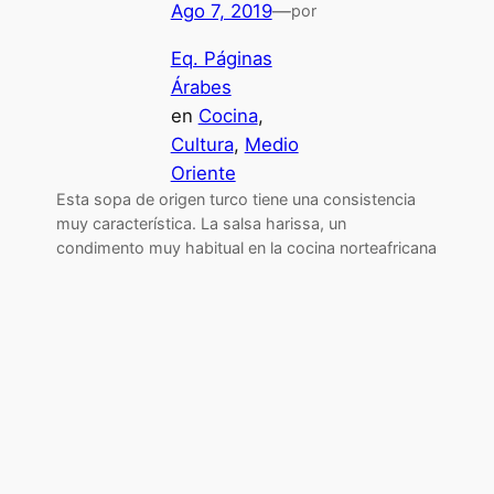
Ago 7, 2019
—
por
Eq. Páginas
Árabes
en
Cocina
, 
Cultura
, 
Medio
Oriente
Esta sopa de origen turco tiene una consistencia
muy característica. La salsa harissa, un
condimento muy habitual en la cocina norteafricana