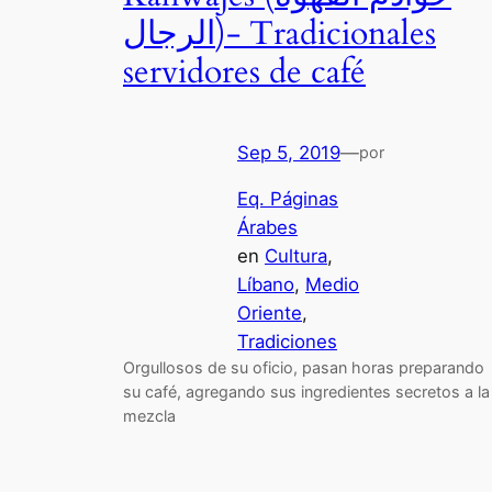
الرجال)- Tradicionales
servidores de café
Sep 5, 2019
—
por
Eq. Páginas
Árabes
en
Cultura
, 
Líbano
, 
Medio
Oriente
, 
Tradiciones
Orgullosos de su oficio, pasan horas preparando
su café, agregando sus ingredientes secretos a la
mezcla