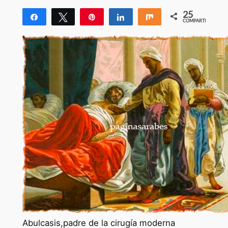
25
Compartir
Twittear
Pin
Compartir
Compartir
COMPARTIR
25
Abulcasis,padre de la cirugía moderna