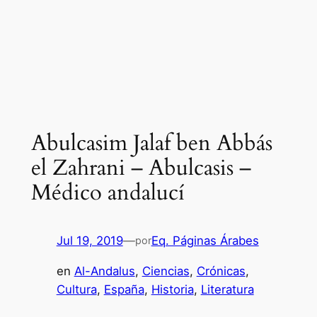
Abulcasim Jalaf ben Abbás
el Zahrani – Abulcasis –
Médico andalucí
Jul 19, 2019
—
Eq. Páginas Árabes
por
en
Al-Andalus
, 
Ciencias
, 
Crónicas
, 
Cultura
, 
España
, 
Historia
, 
Literatura