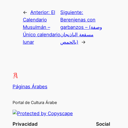
←
Anterior:
El
Siguiente:
Calendario
Berenjenas con
Musulmán –
garbanzos – (وصفة
Único calendario
مسقعة الباذنجان
lunar
بالحمص)
→
Páginas Árabes
Portal de Cultura Árabe
Privacidad
Social