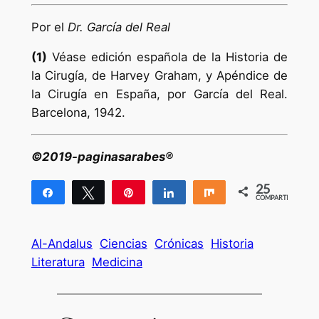
Por el
Dr. García del Real
(1)
Véase edición española de la Historia de
la Cirugía, de Harvey Graham, y Apéndice de
la Cirugía en España, por García del Real.
Barcelona, 1942.
©2019-paginasarabes®
25
Compartir
Twittear
Pin
Compartir
Compartir
COMPARTIR
25
Al-Andalus
Ciencias
Crónicas
Historia
Literatura
Medicina