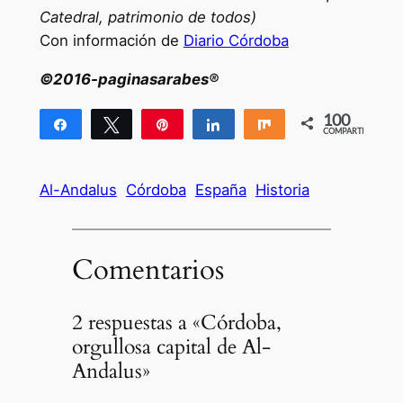
Catedral, patrimonio de todos)
Con información de
Diario Córdoba
©2016-paginasarabes®
100
Compartir
Twittear
Pin
Compartir
Compartir
COMPARTIR
100
Al-Andalus
Córdoba
España
Historia
Comentarios
2 respuestas a «Córdoba,
orgullosa capital de Al-
Andalus»