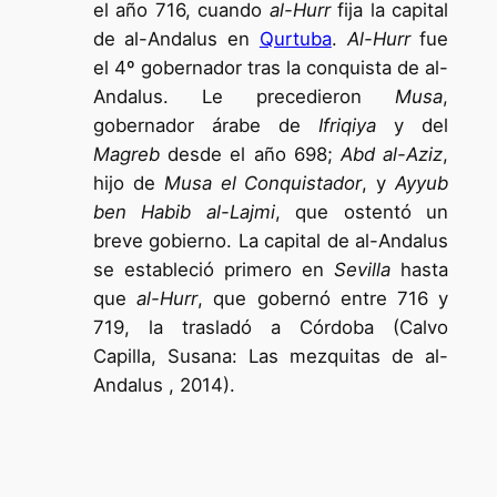
el año 716, cuando
al-Hurr
fija la capital
de al-Andalus en
Qurtuba
.
Al-Hurr
fue
el 4º gobernador tras la conquista de al-
Andalus. Le precedieron
Musa
,
gobernador árabe de
Ifriqiya
y del
Magreb
desde el año 698;
Abd al-Aziz
,
hijo de
Musa el Conquistador
, y
Ayyub
ben Habib al-Lajmi
, que ostentó un
breve gobierno. La capital de al-Andalus
se estableció primero en
Sevilla
hasta
que
al-Hurr
, que gobernó entre 716 y
719, la trasladó a Córdoba (Calvo
Capilla, Susana: Las mezquitas de al-
Andalus , 2014).