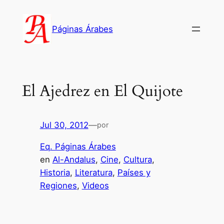
Saltar
al
Páginas Árabes
contenido
El Ajedrez en El Quijote
Jul 30, 2012
—
por
Eq. Páginas Árabes
en
Al-Andalus
, 
Cine
, 
Cultura
, 
Historia
, 
Literatura
, 
Países y
Regiones
, 
Videos