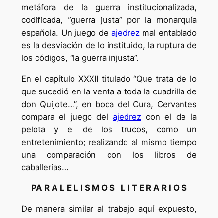
metáfora de la guerra institucionalizada,
codificada, “guerra justa” por la monarquía
española. Un juego de
ajedrez
mal entablado
es la desviación de lo instituido, la ruptura de
los códigos, “la guerra injusta”.
En el capítulo XXXII titulado “Que trata de lo
que sucedió en la venta a toda la cuadrilla de
don Quijote…”, en boca del Cura, Cervantes
compara el juego del
ajedrez
con el de la
pelota y el de los trucos, como un
entretenimiento; realizando al mismo tiempo
una comparación con los libros de
caballerías…
PA R A L E L I S M O S L I T E R A R I O S
De manera similar al trabajo aquí expuesto,