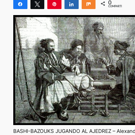
0
Compartir
Twittear
Pin
Compartir
Compartir
COMPARTIR
BASHI-BAZOUKS JUGANDO AL AJEDREZ – Alexand