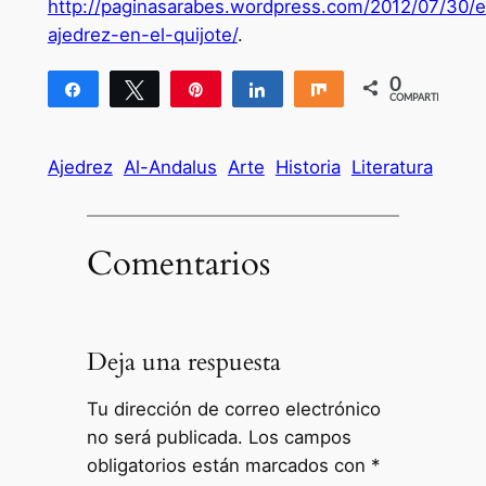
http://paginasarabes.wordpress.com/2012/07/30/e
ajedrez-en-el-quijote/
.
0
Compartir
Twittear
Pin
Compartir
Compartir
COMPARTIR
Ajedrez
Al-Andalus
Arte
Historia
Literatura
Comentarios
Deja una respuesta
Tu dirección de correo electrónico
no será publicada.
Los campos
obligatorios están marcados con
*